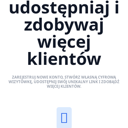
udostępniaj i
zdobywaj
więcej
klientów
ZAREJESTRUJ NOWE KONTO, STWÓRZ WŁASNĄ CYFROWĄ
WIZYTÓWKĘ, UDOSTĘPNIJ SWÓJ UNIKALNY LINK I ZDOBĄDŹ
WIĘCEJ KLIENTÓW.