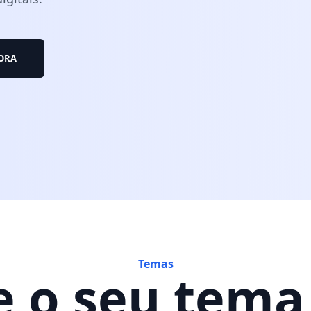
GORA
Temas
 o seu tema