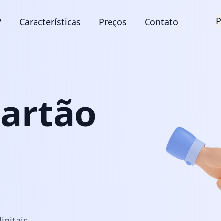
P
?
Características
Preços
Contato
cartão
igitais.