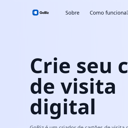
Sobre
Como funciona
Crie seu 
de visita
digital
GoBiz é um criador de cartões de visita d