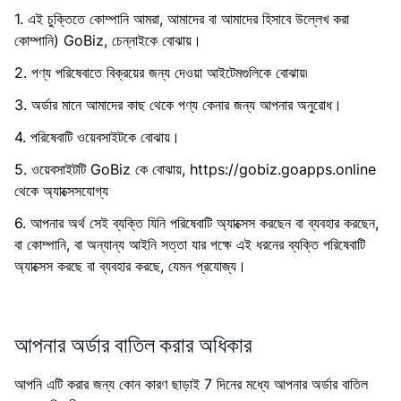
1. এই চুক্তিতে কোম্পানি আমরা, আমাদের বা আমাদের হিসাবে উল্লেখ করা
কোম্পানি) GoBiz, চেন্নাইকে বোঝায়।
2. পণ্য পরিষেবাতে বিক্রয়ের জন্য দেওয়া আইটেমগুলিকে বোঝায়৷
3. অর্ডার মানে আমাদের কাছ থেকে পণ্য কেনার জন্য আপনার অনুরোধ।
4. পরিষেবাটি ওয়েবসাইটকে বোঝায়।
5. ওয়েবসাইটটি GoBiz কে বোঝায়, https://gobiz.goapps.online
থেকে অ্যাক্সেসযোগ্য
6. আপনার অর্থ সেই ব্যক্তি যিনি পরিষেবাটি অ্যাক্সেস করছেন বা ব্যবহার করছেন,
বা কোম্পানি, বা অন্যান্য আইনি সত্তা যার পক্ষে এই ধরনের ব্যক্তি পরিষেবাটি
অ্যাক্সেস করছে বা ব্যবহার করছে, যেমন প্রযোজ্য।
আপনার অর্ডার বাতিল করার অধিকার
আপনি এটি করার জন্য কোন কারণ ছাড়াই 7 দিনের মধ্যে আপনার অর্ডার বাতিল