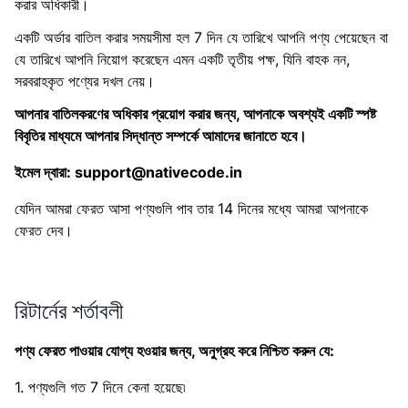
করার অধিকারী।
একটি অর্ডার বাতিল করার সময়সীমা হল 7 দিন যে তারিখে আপনি পণ্য পেয়েছেন বা
যে তারিখে আপনি নিয়োগ করেছেন এমন একটি তৃতীয় পক্ষ, যিনি বাহক নন,
সরবরাহকৃত পণ্যের দখল নেয়।
আপনার বাতিলকরণের অধিকার প্রয়োগ করার জন্য, আপনাকে অবশ্যই একটি স্পষ্ট
বিবৃতির মাধ্যমে আপনার সিদ্ধান্ত সম্পর্কে আমাদের জানাতে হবে।
ইমেল দ্বারা: support@nativecode.in
যেদিন আমরা ফেরত আসা পণ্যগুলি পাব তার 14 দিনের মধ্যে আমরা আপনাকে
ফেরত দেব।
রিটার্নের শর্তাবলী
পণ্য ফেরত পাওয়ার যোগ্য হওয়ার জন্য, অনুগ্রহ করে নিশ্চিত করুন যে:
1. পণ্যগুলি গত 7 দিনে কেনা হয়েছে৷